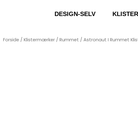
DESIGN-SELV
KLISTE
Forside
/
Klistermærker
/
Rummet
/
Astronaut I Rummet Kli