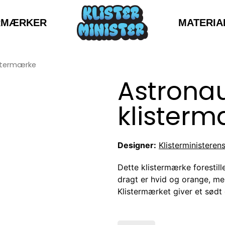
MATERIA
RMÆRKER
stermærke
Astrona
klister
Designer:
Klisterministeren
Dette klistermærke forestil
dragt er hvid og orange, m
Klistermærket giver et sødt