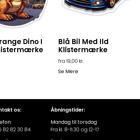
range Dino I
Blå Bil Med Ild
listermærke
Klistermærke
19,00
kr.
Se Mere
takt os:
Åbningstider:
efon:
Mandag til torsdag
 82 82 30 84
Fra kl. 8-11.30 og 12-17