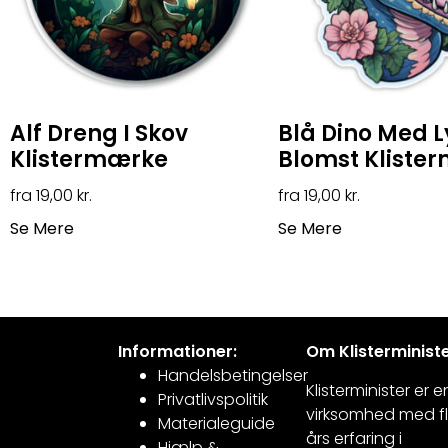
Alf Dreng I Skov
Blå Dino Med 
Klistermærke
Blomst Kliste
19,00
kr.
19,00
kr.
Se Mere
Se Mere
Informationer:
Om Klisterministe
Handelsbetingelser
Klisterminister er e
Privatlivspolitik
virksomhed med fl
Materialeguide
års erfaring i
Hjælp &