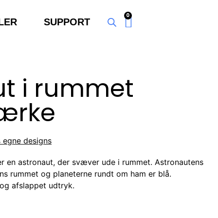
0
LER
SUPPORT
ut i rummet
mærke
s egne designs
ler en astronaut, der svæver ude i rummet. Astronautens
ens rummet og planeterne rundt om ham er blå.
 og afslappet udtryk.