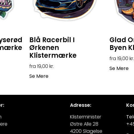
Lyserød
Blå Racerbil I
Glad O
rmærke
Ørkenen
Byen K
Klistermærke
19,00
kr.
19,00
kr.
Se Mere
Se Mere
r:
Adresse:
Kon
n
Klisterminister
Tel
ere
Østre Alle 28
+45
4200 Slagelse