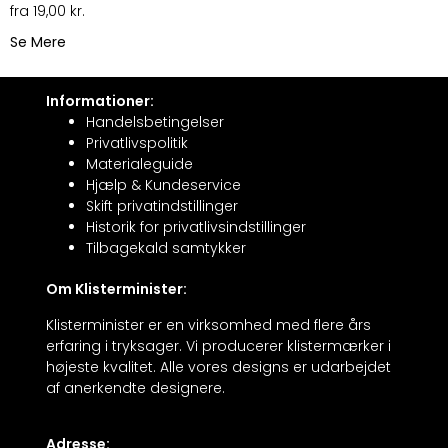
19,00
kr.
Se Mere
Informationer:
Handelsbetingelser
Privatlivspolitik
Materialeguide
Hjælp & Kundeservice
Skift privatindstillinger
Historik for privatlivsindstillinger
Tilbagekald samtykker
Om Klisterminister:
Klisterminister er en virksomhed med flere års
erfaring i tryksager. Vi producerer klistermærker i
højeste kvalitet. Alle vores designs er udarbejdet
af anerkendte designere.
Adresse: