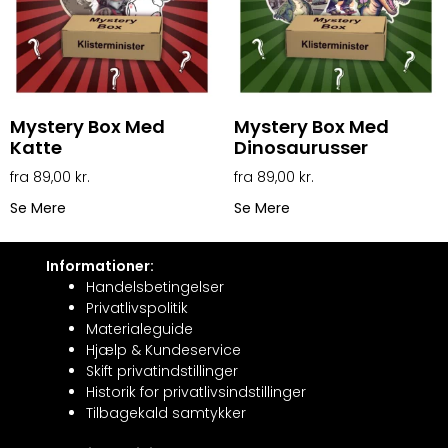
Mystery Box Med
Mystery Box Med
Katte
Dinosaurusser
89,00
kr.
89,00
kr.
Se Mere
Se Mere
Informationer:
Handelsbetingelser
Privatlivspolitik
Materialeguide
Hjælp & Kundeservice
Skift privatindstillinger
Historik for privatlivsindstillinger
Tilbagekald samtykker