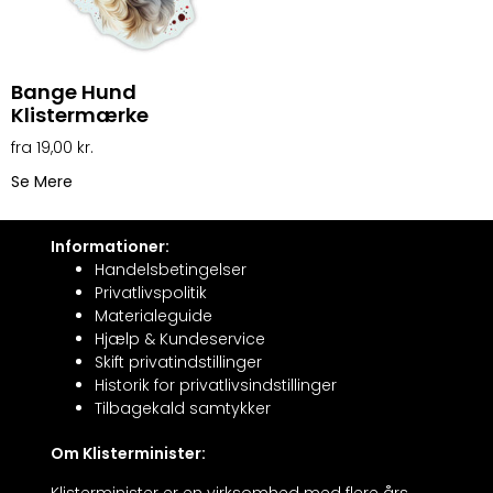
Bange Hund
Klistermærke
19,00
kr.
Se Mere
Informationer:
Handelsbetingelser
Privatlivspolitik
Materialeguide
Hjælp & Kundeservice
Skift privatindstillinger
Historik for privatlivsindstillinger
Tilbagekald samtykker
Om Klisterminister:
Klisterminister er en virksomhed med flere års