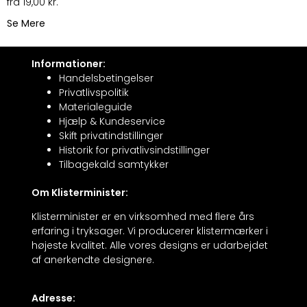
19,00
kr.
Se Mere
Informationer:
Handelsbetingelser
Privatlivspolitik
Materialeguide
Hjælp & Kundeservice
Skift privatindstillinger
Historik for privatlivsindstillinger
Tilbagekald samtykker
Om Klisterminister:
Klisterminister er en virksomhed med flere års
erfaring i tryksager. Vi producerer klistermærker i
højeste kvalitet. Alle vores designs er udarbejdet
af anerkendte designere.
Adresse: