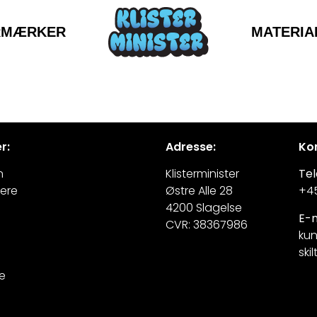
MATERIA
RMÆRKER
r:
Adresse:
Kon
n
Klisterminister
Tel
ere
Østre Alle 28
+45
4200 Slagelse
E-m
CVR: 38367986
ku
skil
le