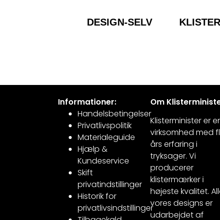
DESIGN-SELV
KLISTE
Informationer:
Om Klisterministe
Handelsbetingelser
Klisterminister er e
Privatlivspolitik
virksomhed med fl
Materialeguide
års erfaring i
Hjælp &
tryksager. Vi
Kundeservice
producerer
Skift
klistermærker i
privatindstillinger
højeste kvalitet. Al
Historik for
vores designs er
privatlivsindstillinger
udarbejdet af
Tilbagekald