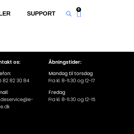
0
LER
SUPPORT
takt os:
Åbningstider:
efon:
Mandag til torsdag
 82 82 30 84
Fra kl. 8-11.30 og 12-17
ail:
Fredag
ndeservice@e-
Fra kl. 8-11.30 og 12-15
te.dk