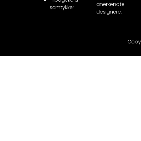
anerkendte
samtykker
designere.
Copy