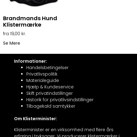
Brandmands Hund
Klistermærke
19,00
kr.
Se Mere
Informationer:
Handelsbetingelser
Privatlivspolitik
Materialeguide
Hjælp & Kundeservice
Skift privatindstillinger
Historik for privatlivsindstillinger
Tilbagekald samtykker
Om Klisterminister:
Klisterminister er en virksomhed med flere års
erfaring i tryksager. Vi producerer klistermærker i