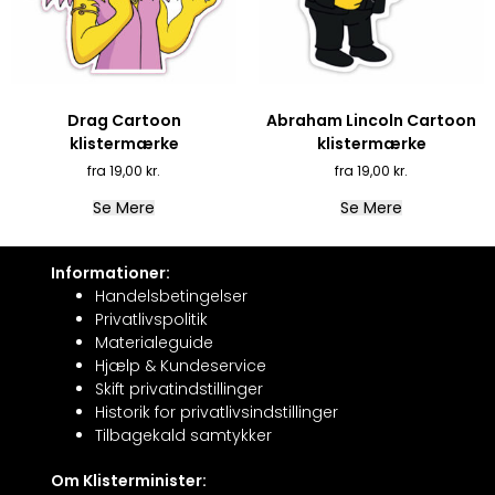
Drag Cartoon
Abraham Lincoln Cartoon
klistermærke
klistermærke
19,00
kr.
19,00
kr.
Se Mere
Se Mere
Informationer:
Handelsbetingelser
Privatlivspolitik
Materialeguide
Hjælp & Kundeservice
Skift privatindstillinger
Historik for privatlivsindstillinger
Tilbagekald samtykker
Om Klisterminister: